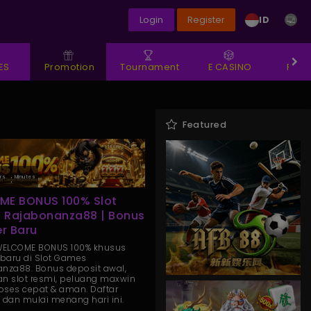
ID
Login
Register
ES
Promotion
Tournament
E CASINO
Refer
Featured
:
rs
Minutes
E BONUS 100% Slot
Rajabonanza88 | Bonus
r Baru
WELCOME BONUS 100% khusus
aru di Slot Games
nza88. Bonus deposit awal,
n slot resmi, peluang maxwin
roses cepat & aman. Daftar
 dan mulai menang hari ini.