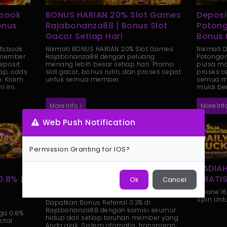
book
BONUS HARIAN 20% Slot Games
Deposi
onus
Rajabonanza88 | Bonus Slot
Potong
Gacor Setiap Hari
Bonus 
tsbook
Nikmati BONUS HARIAN 20% Slot Games
Nikmati 
 member
Rajabonanza88 dengan peluang
Potongan
eposit
menang lebih besar setiap hari. Promo
pulsa ma
ap, odds
slot gacor, bonus rutin, dan proses cepat
proses c
. Klaim
untuk semua member.
semua m
 ini.
mulai be
More Info
More Inf
Web Push Notification
Permission Granting for IOS?
Bonus Referral 0.3%
HADIAH
.8% |
Rajabonanza88 | Komisi
GRATI
Ok
Cancel
Seumur Hidup
iPhone 16
Spin Unt
Dapatkan Bonus Referral 0.3% di
Rajabonanza88 dengan komisi seumur
ga 0.8%
hidup dari setiap taruhan member yang
otal
Anda ajak. Sistem otomatis, transparan,