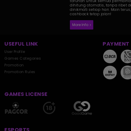
taruhan untuk semua permaina
dihitung otomatis, tanpa ribet 
dinikmati setiap hari. Main terus,
cashback tetap jalan!
More Info
USEFUL LINK
PAYMENT 
User Profile
Games Categories
Promotion
Promotion Rules
GAMES LICENSE
ESPORTS