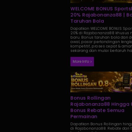
WELCOME BONUS Sports
20% Rajabonanza88 | B
Taruhan Bola
Dapatkan WELCOME BONUS Spor
20% di Rajabonanza88 khusus
baru. Bonus taruhan bola dari d
awal, pasar pertandingan lengk
kompetitif, proses cepat & aman
sekarang dan mulai bertaruh hari
More Info
Bonus Rollingan
Rajabonanza88 Hingga 0
Bonus Rebate Semua
Permainan
Dapatkan Bonus Rollingan hing
di Rajabonanza88. Rebate dari t