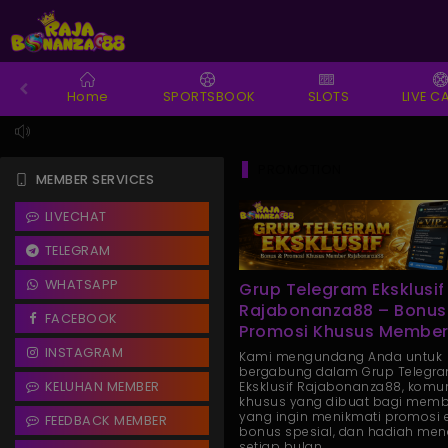
Home
SPORTSBOOK
SLOTS
LIVE C
PROMOTION
MEMBER SERVICES
LIVECHAT
TELEGRAM
WHATSAPP
Grup Telegram Eksklusif
Rajabonanza88 – Bonus
FACEBOOK
Promosi Khusus Membe
INSTAGRAM
Kami mengundang Anda untuk
bergabung dalam Grup Telegr
KELUHAN MEMBER
Eksklusif Rajabonanza88, komu
khusus yang dibuat bagi membe
yang ingin menikmati promosi ek
FEEDBACK MEMBER
bonus spesial, dan hadiah men
setiap bulan.