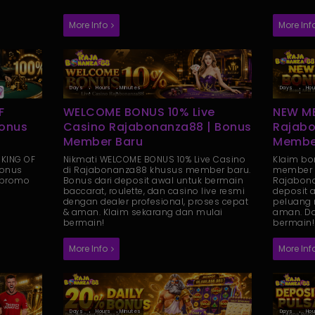
More Info
More Inf
:
:
:
Days
Hours
Minutes
Days
Hou
F
WELCOME BONUS 10% Live
NEW M
onus
Casino Rajabonanza88 | Bonus
Rajabo
Member Baru
Membe
KING OF
Nikmati WELCOME BONUS 10% Live Casino
Klaim b
bonus
di Rajabonanza88 khusus member baru.
member b
 promo
Bonus dari deposit awal untuk bermain
Rajabona
baccarat, roulette, dan casino live resmi
deposit a
dengan dealer profesional, proses cepat
peluang 
& aman. Klaim sekarang dan mulai
aman. Da
bermain!
bermain!
More Info
More Inf
:
:
:
Days
Hours
Minutes
Days
Hou