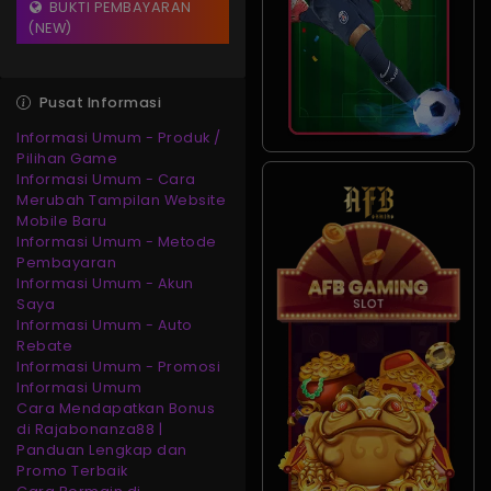
BUKTI PEMBAYARAN
(NEW)
Pusat Informasi
Informasi Umum - Produk /
Pilihan Game
Informasi Umum - Cara
Merubah Tampilan Website
Mobile Baru
Informasi Umum - Metode
Pembayaran
Informasi Umum - Akun
Saya
Informasi Umum - Auto
Rebate
Informasi Umum - Promosi
Informasi Umum
Cara Mendapatkan Bonus
di Rajabonanza88 |
Panduan Lengkap dan
Promo Terbaik