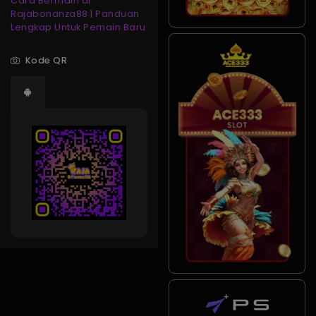
Cara Bermain di
Rajabonanza88 | Panduan
Lengkap Untuk Pemain Baru
Kode QR