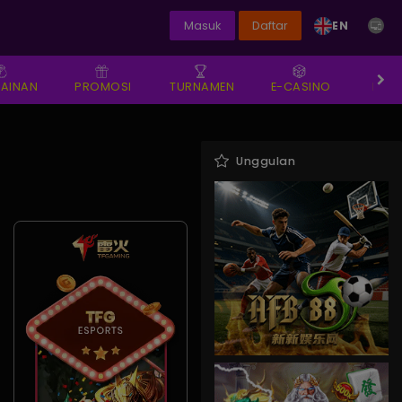
EN
Masuk
Daftar
AINAN
PROMOSI
TURNAMEN
E-CASINO
REFE
Unggulan