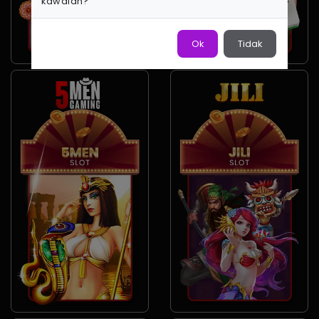
kawalan?
Ok
Tidak